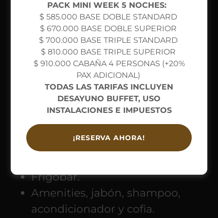
PACK MINI WEEK 5 NOCHES:
$ 585.000 BASE DOBLE STANDARD
Habitación Vista
$ 670.000 BASE DOBLE SUPERIOR
$ 700.000 BASE TRIPLE STANDARD
Jardín - Estándar
$ 810.000 BASE TRIPLE SUPERIOR
$ 910.000 CABAÑA 4 PERSONAS (+20%
PAX ADICIONAL)
TODAS LAS TARIFAS INCLUYEN
TV 32″ c/ DirecTV.
DESAYUNO BUFFET, USO
INSTALACIONES E IMPUESTOS
Rooming configurable: Camas
Sommier King / Sommier
¡RESERVA AHORA!
individuales / Camas Marineras /
Cunas.
Frigobar.
Amenities, jabón, shampoo,
acondicionador y cofia.